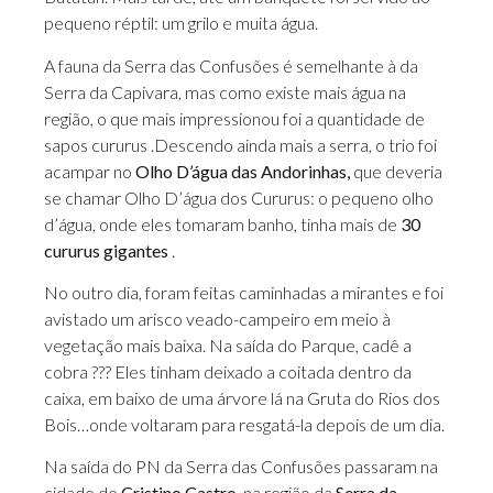
pequeno réptil: um grilo e muita água.
A fauna da Serra das Confusões é semelhante à da
Serra da Capivara, mas como existe mais água na
região, o que mais impressionou foi a quantidade de
sapos cururus .Descendo ainda mais a serra, o trio foi
acampar no
Olho D’água das Andorinhas,
que deveria
se chamar Olho D’água dos Cururus: o pequeno olho
d’água, onde eles tomaram banho, tinha mais de
30
cururus gigantes
.
No outro dia, foram feitas caminhadas a mirantes e foi
avistado um arisco veado-campeiro em meio à
vegetação mais baixa. Na saída do Parque, cadê a
cobra ??? Eles tinham deixado a coitada dentro da
caixa, em baixo de uma árvore lá na Gruta do Rios dos
Bois…onde voltaram para resgatá-la depois de um dia.
Na saída do PN da Serra das Confusões passaram na
cidade de
Cristino Castro
, na região da
Serra da