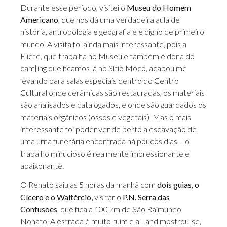
Durante esse período, visitei o
Museu do Homem
Americano
, que nos dá uma verdadeira aula de
história, antropologia e geografia e é digno de primeiro
mundo. A visita foi ainda mais interessante, pois a
Eliete, que trabalha no Museu e também é dona do
cam[ing que ficamos lá no Sítio Móco, acabou me
levando para salas especiais dentro do Centro
Cultural onde cerâmicas são restauradas, os materiais
são analisados e catalogados, e onde são guardados os
materiais orgânicos (ossos e vegetais). Mas o mais
interessante foi poder ver de perto a escavação de
uma urna funerária encontrada há poucos dias – o
trabalho minucioso é realmente impressionante e
apaixonante.
O Renato saiu as 5 horas da manhã com
dois guias
,
o
Cícero e o Waltércio,
visitar o
P.N. Serra das
Confusões
, que fica a 100 km de São Raimundo
Nonato. A estrada é muito ruim e a Land mostrou-se,