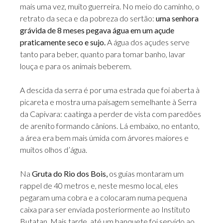
mais uma vez, muito guerreira. No meio do caminho, o
retrato da seca e da pobreza do sertão:
uma senhora
grávida de 8 meses pegava água em um açude
praticamente seco e sujo.
A água dos açudes serve
tanto para beber, quanto para tomar banho, lavar
louça e para os animais beberem.
A descida da serra é por uma estrada que foi aberta à
picareta e mostra uma paisagem semelhante à Serra
da Capivara: caatinga a perder de vista com paredões
de arenito formando cânions. Lá embaixo, no entanto,
a área era bem mais úmida com árvores maiores e
muitos olhos d’água.
Na
Gruta do Rio dos Bois,
os guias montaram um
rappel de 40 metros e, neste mesmo local, eles
pegaram uma cobra e a colocaram numa pequena
caixa para ser enviada posteriormente ao Instituto
Butatan. Mais tarde, até um banquete foi servido ao