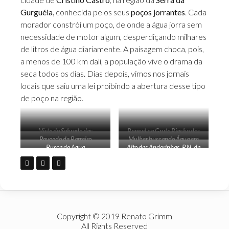
Gurguéia,
conhecida pelos seus
poços jorrantes
. Cada
morador constrói um poço, de onde a água jorra sem
necessidade de motor algum, desperdiçando milhares
de litros de água diariamente. A paisagem choca, pois,
a menos de 100 km dali, a população vive o drama da
seca todos os dias. Dias depois, vimos nos jornais
locais que saiu uma lei proibindo a abertura desse tipo
de poço na região.
Vista do Sobrado das
Rappel na Gruta Riacho dos
Povoado de Barreiro
Mulher buscando Água em
Confusões
Bois
Busca de Agua
Alto das Andorinhas, P.N. da
açude
Serra das Confusões
Copyright © 2019 Renato Grimm
All Rights Reserved