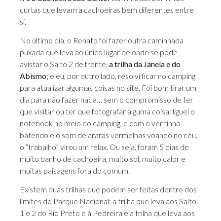
curtas que levam a cachoeiras bem diferentes entre
si.
No último dia, o Renato foi fazer outra caminhada
puxada que leva ao único lugar de onde se pode
avistar o Salto 2 de frente,
a trilha da Janela e do
Abismo
; e eu, por outro lado, resolvi ficar no camping
para atualizar algumas coisas no site. Foi bom tirar um
dia para não fazer nada… sem o compromisso de ter
que visitar ou ter que fotografar alguma coisa: liguei o
notebook no meio do camping, e com o ventinho
batendo e o som de araras vermelhas voando no céu,
o “trabalho” virou um relax. Ou seja, foram 5 dias de
muito banho de cachoeira, muito sol, muito calor e
muitas paisagens fora do comum.
Existem duas trilhas que podem ser feitas dentro dos
limites do Parque Nacional: a trilha que leva aos Salto
1 e 2 do Rio Preto e à Pedreira e a trilha que leva aos