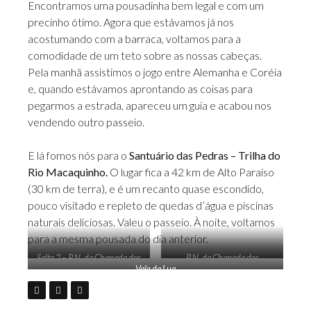
Encontramos uma pousadinha bem legal e com um
precinho ótimo. Agora que estávamos já nos
acostumando com a barraca, voltamos para a
comodidade de um teto sobre as nossas cabeças.
Pela manhã assistimos o jogo entre Alemanha e Coréia
e, quando estávamos aprontando as coisas para
pegarmos a estrada, apareceu um guia e acabou nos
vendendo outro passeio.
E lá fomos nós para o
Santuário das Pedras – Trilha do
Rio Macaquinho.
O lugar fica a 42 km de Alto Paraíso
(30 km de terra), e é um recanto quase escondido,
pouco visitado e repleto de quedas d’água e piscinas
naturais deliciosas. Valeu o passeio. À noite, voltamos
para a mesma pousada do dia anterior.
Salto 2 – P.N. da Chapada dos
P.N. da Chapada dos
Vale da Lua
Veadeiros
Veadeiros