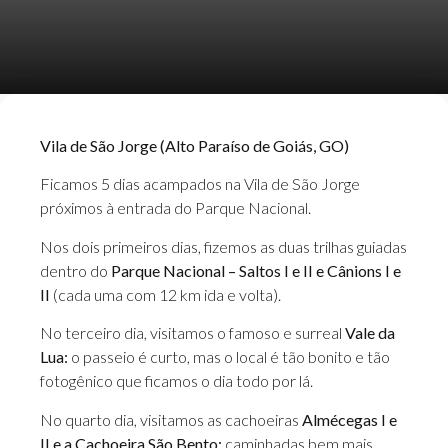
Vila de São Jorge (Alto Paraíso de Goiás, GO)
Ficamos 5 dias acampados na Vila de São Jorge
próximos à entrada do Parque Nacional.
Nos dois primeiros dias, fizemos as duas trilhas guiadas
dentro do
Parque Nacional – Saltos I e II e Cânions I e
II
(cada uma com 12 km ida e volta).
No terceiro dia, visitamos o famoso e surreal
Vale da
Lua:
o passeio é curto, mas o local é tão bonito e tão
fotogênico que ficamos o dia todo por lá.
No quarto dia, visitamos as cachoeiras
Almécegas I e
II e a Cachoeira São Bento:
caminhadas bem mais