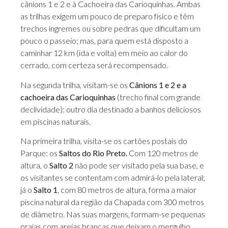
cânions 1 e 2 e à Cachoeira das Carioquinhas. Ambas
as trilhas exigem um pouco de preparo físico e têm
trechos íngremes ou sobre pedras que dificultam um
pouco o passeio; mas, para quem está disposto a
caminhar 12 km (ida e volta) em meio ao calor do
cerrado, com certeza será recompensado.
Na segunda trilha, visitam-se os
Cânions 1 e 2 e a
cachoeira das Carioquinhas
(trecho final com grande
declividade): outro dia destinado a banhos deliciosos
em piscinas naturais.
Na primeira trilha, visita-se os cartões postais do
Parque: os
Saltos do Rio Preto.
Com 120 metros de
altura, o
Salto 2
não pode ser visitado pela sua base, e
os visitantes se contentam com admirá-lo pela lateral;
já o
Salto 1
, com 80 metros de altura, forma a maior
piscina natural da região da Chapada com 300 metros
de diâmetro. Nas suas margens, formam-se pequenas
praias com areias brancas que deixam o mergulho